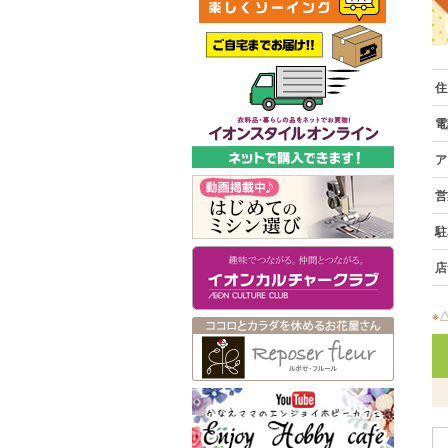
住
電
ア
営
駐
店
※