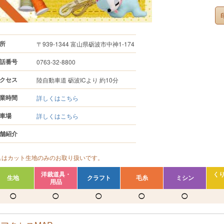
所
〒939-1344 富山県砺波市中神1-174
話番号
0763-32-8800
クセス
陸自動車道 砺波ICより 約10分
業時間
詳しくはこちら
車場
詳しくはこちら
舗紹介
△はカット生地のみのお取り扱いです。
洋裁道具・
く
生地
クラフト
毛糸
ミシン
用品
◯
◯
◯
◯
◯