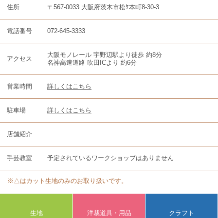
住所
〒567-0033 大阪府茨木市松ｹ本町8-30-3
電話番号
072-645-3333
大阪モノレール 宇野辺駅より徒歩 約8分
アクセス
名神高速道路 吹田ICより 約6分
営業時間
詳しくはこちら
駐車場
詳しくはこちら
店舗紹介
手芸教室
予定されているワークショップはありません
※△はカット生地のみのお取り扱いです。
生地
洋裁道具・用品
クラフト