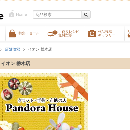
手作りレシピ・
作品投稿
特集・セール
無料型紙
ギャラリー
店舗検索
イオン 栃木店
イオン 栃木店