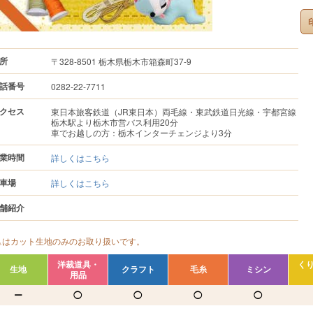
所
〒328-8501 栃木県栃木市箱森町37-9
話番号
0282-22-7711
クセス
東日本旅客鉄道（JR東日本）両毛線・東武鉄道日光線・宇都宮線
栃木駅より栃木市営バス利用20分
車でお越しの方：栃木インターチェンジより3分
業時間
詳しくはこちら
車場
詳しくはこちら
舗紹介
△はカット生地のみのお取り扱いです。
洋裁道具・
く
生地
クラフト
毛糸
ミシン
用品
ー
◯
◯
◯
◯