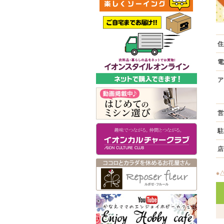
住
電
ア
営
駐
店
※