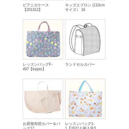
ピアニカケース
キッズエプロン (110cm
【201312】
サイズ） 16
レッスンバッグF-
ランドセルカバー
497【kippis】
お昼寝布団カバー＆バ
レッスンバッグ1-
ッグ17
1【2022入園入学】