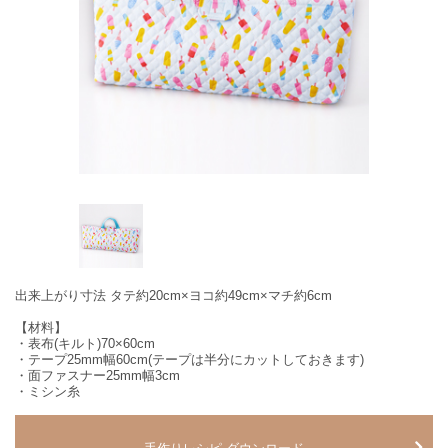
出来上がり寸法 タテ約20cm×ヨコ約49cm×マチ約6cm
【材料】
・表布(キルト)70×60cm
・テープ25mm幅60cm(テープは半分にカットしておきます)
・面ファスナー25mm幅3cm
・ミシン糸