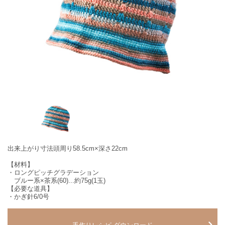
出来上がり寸法頭周り58.5cm×深さ22cm
【材料】
・ロングピッチグラデーション
ブルー系×茶系(60)...約75g(1玉)
【必要な道具】
・かぎ針6/0号