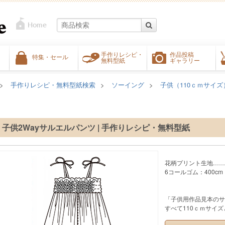
手作りレシピ・
作品投稿
特集・セール
無料型紙
ギャラリー
手作りレシピ・無料型紙検索
ソーイング
子供（110ｃｍサイズ
子供2Wayサルエルパンツ | 手作りレシピ・無料型紙
花柄プリント生地……11
6コールゴム：400cm
「子供用作品見本のサ
すべて110ｃｍサイ