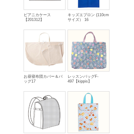
ピアニカケース
キッズエプロン (110cm
【201312】
サイズ） 16
お昼寝布団カバー＆バ
レッスンバッグF-
ッグ17
497【kippis】