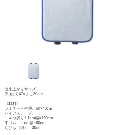
出来上がりサイズ
(約)たて47×よこ30cm
《材料》
ラミネート生地…60×40cm
バイアステープ…
４つ折り1.1cm幅×190cm
平ゴム…１cm幅×60cm
丸ひも（細）…30cm