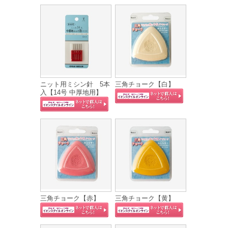
ニット用ミシン針 5本
三角チョーク【白】
入【14号 中厚地用】
三角チョーク【赤】
三角チョーク【黄】