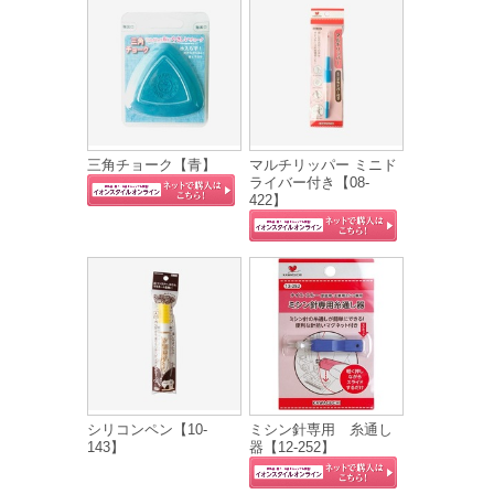
三角チョーク【青】
マルチリッパー ミニド
ライバー付き【08-
422】
シリコンペン【10-
ミシン針専用 糸通し
143】
器【12-252】