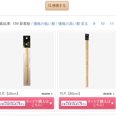
検索する
索結果: 159
新着順 /
価格の低い順
/
価格の高い順
戻る
9
10
11
竹尺【20cm】
more >
竹尺【50cm】
more >