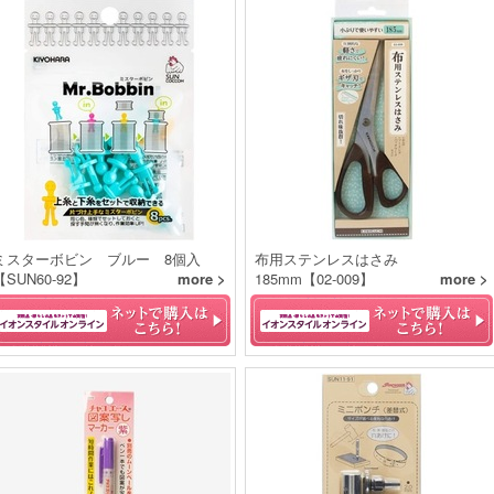
ミスターボビン ブルー 8個入
布用ステンレスはさみ
【SUN60-92】
more >
185mm【02-009】
more >