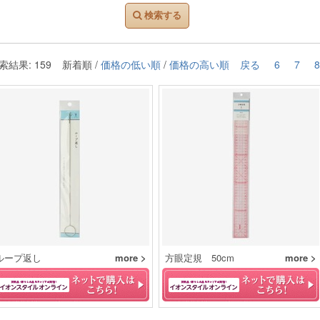
検索する
索結果: 159
新着順 /
価格の低い順
/
価格の高い順
戻る
6
7
8
ループ返し
more >
方眼定規 50cm
more >