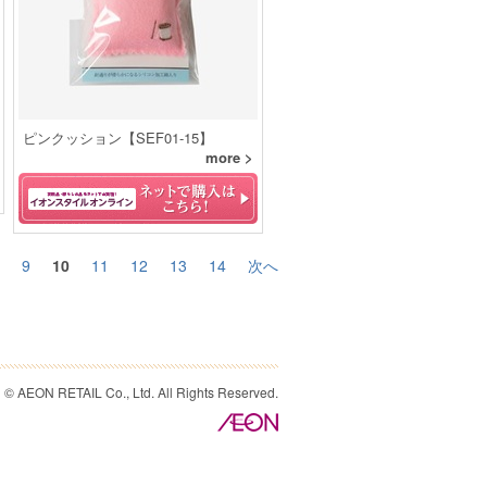
ピンクッション【SEF01-15】
more >
9
10
11
12
13
14
次へ
© AEON RETAIL Co., Ltd. All Rights Reserved.