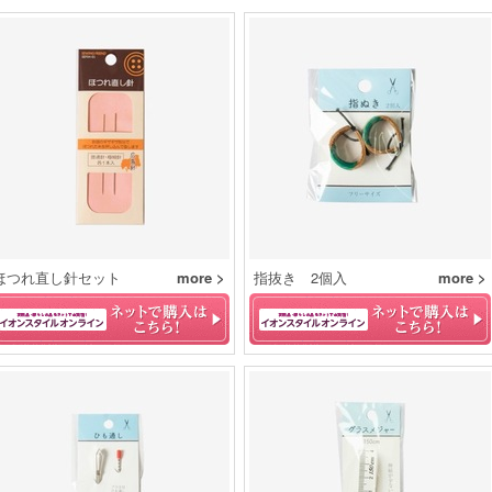
ほつれ直し針セット
more >
指抜き 2個入
more >