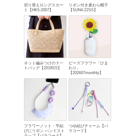
切り替えロングスカー
リボン付き麦わら帽子
ト【HK5-2007】
【SUN4-22SS】
ネット編みつけの卜一
ビーズフラワー「ひま
トバッグ【2019SS】
わり」
【202607monthly】
フラワーノット・平結
つゆ結びチャーム【パ
びにリボン ハンドスト
ラコード】
ラップ【パラコード】