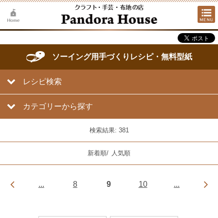
ソーイング用手づくりレシピ・無料型紙
レシピ検索
カテゴリーから探す
検索結果: 381
新着順
/
人気順
...
8
9
10
...