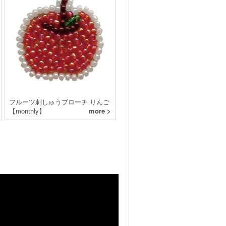
フルーツ刺しゅうブローチ りんご
【monthly】
more >