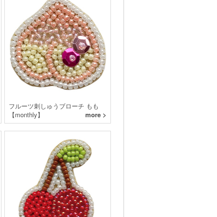
フルーツ刺しゅうブローチ もも
【monthly】
more >