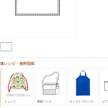
連レシピ・無料型紙
リュック
通園バッグ
キッズエプロン (110cmサイズ） 16