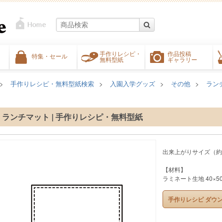
手作りレシピ・
作品投稿
特集・セール
無料型紙
ギャラリー
手作りレシピ・無料型紙検索
入園入学グッズ
その他
ラン
ランチマット | 手作りレシピ・無料型紙
出来上がりサイズ（約）2
【材料】
ラミネート生地 40×50
手作りレシピ ダウ