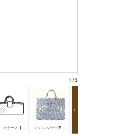
1 / 3
ピアニカケース【201312】
レッスンバッグF-497【kippis】