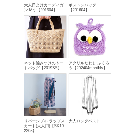
大人日よけカーディガ
ボストンバッグ
ン M寸【201604】
【201604】
ネット編みつけの卜一
アクリルたわし ふくろ
トバッグ【2019SS】
う【202404monthly】
リバーシブル ラップス
大人ロングベスト
カート(大人用)【SK10-
2205】