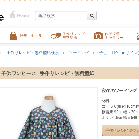
手作りレシピ・
作品投稿
特集・セール
無料型紙
ギャラリー
手作りレシピ・無料型紙検索
ソーイング
子供（110ｃｍサイズ
子供ワンピース | 手作りレシピ・無料型紙
秋冬のソーイング
材料
コール天(細)-110cm幅 
接着新-92cm幅 × 70c
ボタン1.5cm幅 × 5個
手作りレシピ ダウ