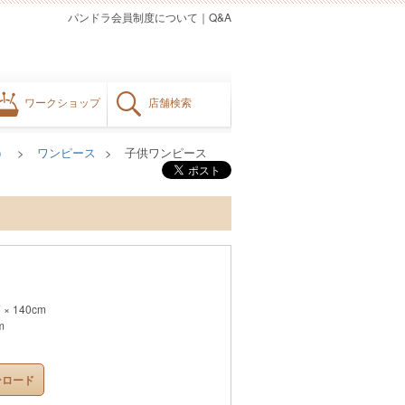
パンドラ会員制度について
｜
Q&A
ワークショップ
店舗検索
）
ワンピース
子供ワンピース
× 140cm
m
ンロード