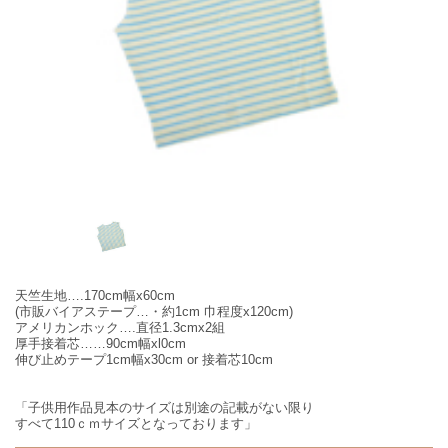
天竺生地….170cm幅x60cm
(市販バイアステープ…・約1cm 巾程度x120cm)
アメリカンホック….直径1.3cmx2組
厚手接着芯……90cm幅xl0cm
伸び止めテープ1cm幅x30cm or 接着芯10cm
「子供用作品見本のサイズは別途の記載がない限り
すべて110ｃｍサイズとなっております」