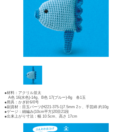
●材料：アクリル並太
A色 16(水色)-14g、B色 17(ブルー)-8g 各1玉
●用具：かぎ針6/0号
●副資材：目玉パーツ(H221-375-1)7.5mm 2ヶ、手芸綿 約10g
●ゲージ：細編み(10cm平方)20目21段
●出来上がり寸法：幅 10.5cm、高さ 17cm