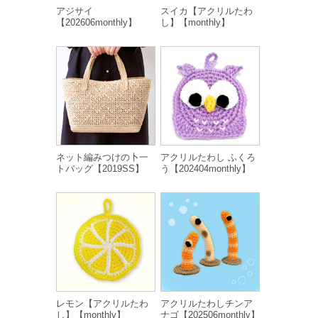
アジサイ
スイカ【アクリルたわ
【202606monthly】
し】【monthly】
ネット編みつけの卜一
アクリルたわし ふくろ
トバッグ【2019SS】
う【202404monthly】
レモン【アクリルたわ
アクリルたわしチンア
し】【monthly】
ナゴ【202506monthly】