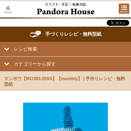
手づくりレシピ・無料型紙
レシピ検索
カテゴリーから探す
マンボウ【MO303-20SS】【monthly】 | 手作りレシピ・無料
型紙