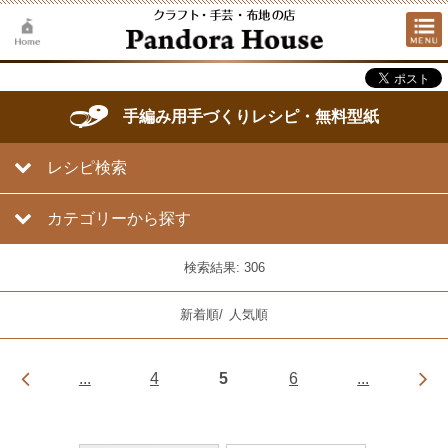
手編み用手づくりレシピ・無料型紙
レシピ検索
カテゴリーから探す
検索結果: 306
新着順
/
人気順
...
4
5
6
...