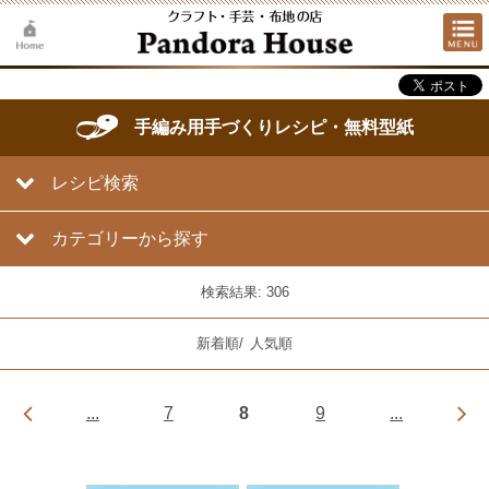
手編み用手づくりレシピ・無料型紙
レシピ検索
カテゴリーから探す
検索結果: 306
新着順
/
人気順
...
7
8
9
...