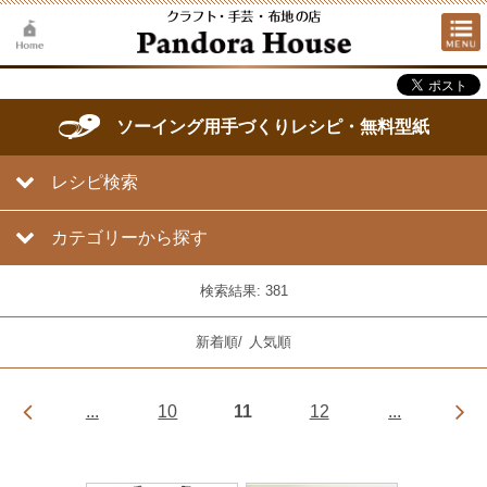
ソーイング用手づくりレシピ・無料型紙
レシピ検索
カテゴリーから探す
検索結果: 381
新着順
/
人気順
...
10
11
12
...