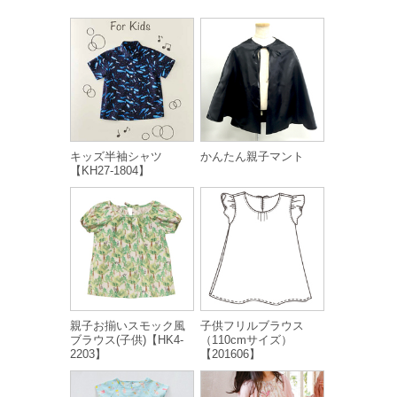
キッズ半袖シャツ
かんたん親子マント
【KH27-1804】
親子お揃いスモック風
子供フリルブラウス
ブラウス(子供)【HK4-
（110cmサイズ）
2203】
【201606】