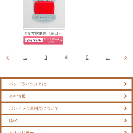
ダルマ家庭糸〈細口〉
...
3
4
5
...
パンドラハウスとは
会社情報
パンドラ会員制度について
Q&A
イオンリテール