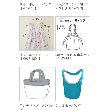
サイドポケットバッグ
大人アロハシャツ(レデ
【201701c】
ィス)【HK01-2403】
袖フリルワンピース
50cmで作れる 巾着バッ
【KH28-1804】
グ【F456 】
ランチバッグ、Ａ3バッ
ショルダーバッグ
グ