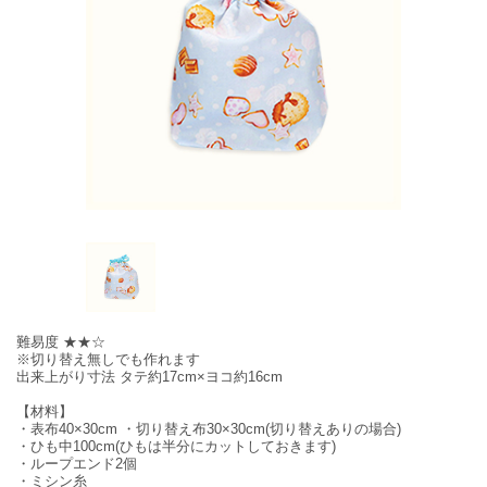
難易度 ★★☆
※切り替え無しでも作れます
出来上がり寸法 タテ約17cm×ヨコ約16cm
【材料】
・表布40×30cm ・切り替え布30×30cm(切り替えありの場合)
・ひも中100cm(ひもは半分にカットしておきます)
・ループエンド2個
・ミシン糸