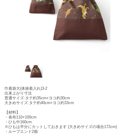
巾着袋大(体操着入れ)3-2
出来上がり寸法
普通サイズ:タテ約35cm×ヨコ約30cm
大きめサイズ:タテ約40cm×ヨコ約33cm
【材料】
・表布110×100cm
・ひも中160cm
※ひもは半分にカットしておきます (大きめサイズの場合172cm)
・ループエンド2個