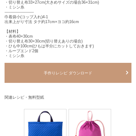
・切り替え布33×27cm(大きめサイズの場合36×31cm)
・ミシン糸
------------------------
巾着袋小(コップ入れ)4-1
出来上がり寸法 タテ約17cm×ヨコ約16cm
【材料】
・表布40×30cm
・切り替え布30×30cm(切り替えありの場合)
・ひも中100cm(ひもは半分にカットしておきます)
・ループエンド2個
・ミシン糸
手作りレシピ ダウンロード
関連レシピ・無料型紙