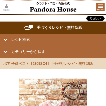
手づくりレシピ・無料型紙
レシピ検索
カテゴリーから探す
ボア 子供ベスト【2309SC4】 | 手作りレシピ・無料型紙