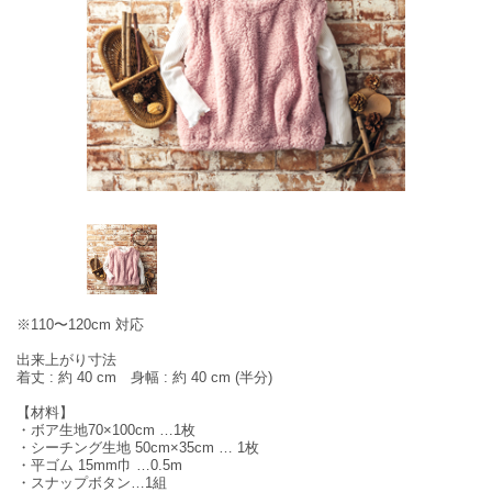
※110〜120cm 対応
出来上がり寸法
着丈 : 約 40 cm 身幅 : 約 40 cm (半分)
【材料】
・ボア生地70×100cm …1枚
・シーチング生地 50cm×35cm … 1枚
・平ゴム 15mm巾 …0.5m
・スナップボタン…1組