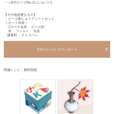
・一分竹ビーズNo.21 (シルバー)
【その他必要なもの】
・ ビーズ刺しゅうアソートセット
《 セット内容 》
ブローチ金具 、ビーズ針
糸 、フェルト、 合皮
・接着剤 ・チャコペン
手作りレシピ ダウンロード
関連レシピ・無料型紙