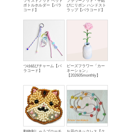
ツイストノット ペット
フラワーノット・平結
ボトルホルダー【パラ
びにリボン ハンドスト
コード】
ラップ【パラコード】
つゆ結びチャーム【パ
ビーズフラワー「カー
ラコード】
ネーション」
【202605monthly】
動物刺しゅうブローチ
お花のネックレス【ク