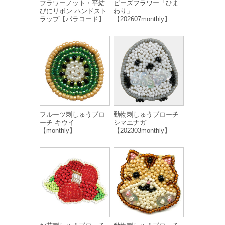
フラワーノット・平結
ビーズフラワー「ひま
びにリボン ハンドスト
わり」
ラップ【パラコード】
【202607monthly】
フルーツ刺しゅうブロ
動物刺しゅうブローチ
ーチ キウイ
シマエナガ
【monthly】
【202303monthly】