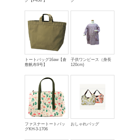
グ【F456 】
グ
トートバッグ16aw【倉
子供ワンピース（身長
敷帆布9号】
120cm)
ファスナートートバッ
おしゃれバッグ
グKH-3-1706