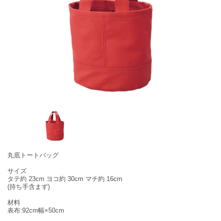
丸底トートバッグ
サイズ
タテ約 23cm ヨコ約 30cm マチ約 16cm
(持ち手含まず)
材料
表布:92cm幅×50cm