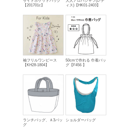
サイドポケットバッグ
大人アロハシャツ(レデ
【201701c】
ィス)【HK01-2403】
袖フリルワンピース
50cmで作れる 巾着バッ
【KH28-1804】
グ【F456 】
ランチバッグ、Ａ3バッ
ショルダーバッグ
グ