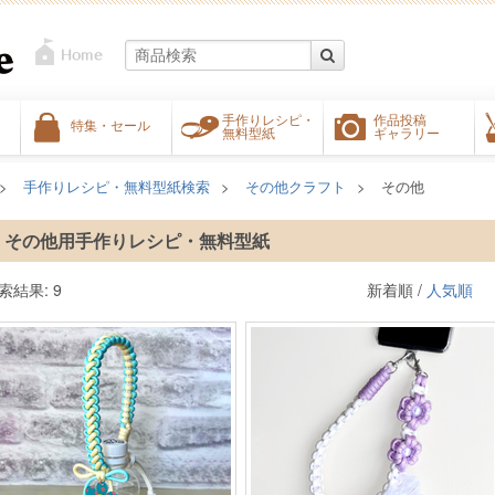
手作りレシピ・
作品投稿
特集・セール
無料型紙
ギャラリー
手作りレシピ・無料型紙検索
その他クラフト
その他
その他用手作りレシピ・無料型紙
索結果: 9
新着順 /
人気順