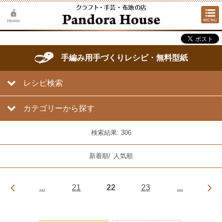
手編み用手づくりレシピ・無料型紙
レシピ検索
カテゴリーから探す
検索結果: 306
新着順
/
人気順
...
21
22
23
...