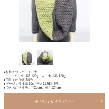
●材料：ウルグアイ並太
イ：No.433-120g、ロ：No.433-120g
●用具：かぎ針 7/0号
●ゲージ：模様編 10cm平方18.5目×8段
●できあがり寸法：巾25cm、長さ124cm
手作りレシピ ダウンロード