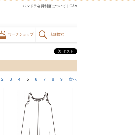
パンドラ会員制度について
｜
Q&A
ワークショップ
店舗検索
）
2
3
4
5
6
7
8
9
次へ