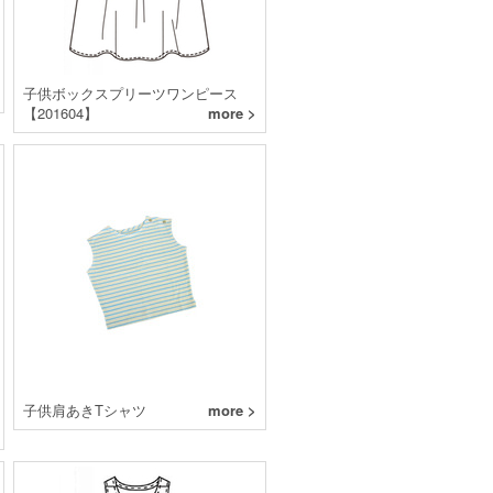
子供ボックスプリーツワンピース
【201604】
more >
子供肩あきTシャツ
more >