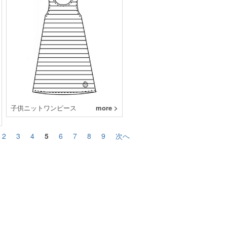
子供ニットワンピース
more >
2
3
4
5
6
7
8
9
次へ