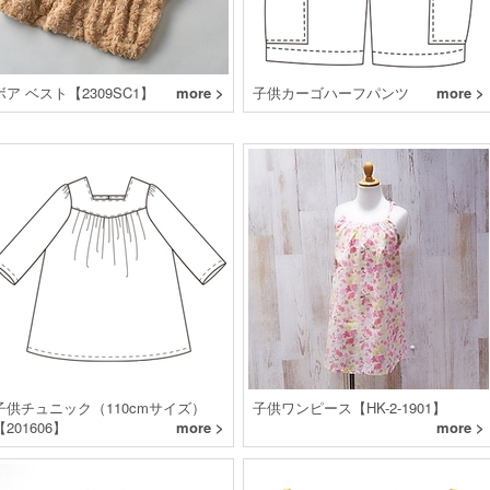
ボア ベスト【2309SC1】
more >
子供カーゴハーフパンツ
more >
子供チュニック（110cmサイズ）
子供ワンピース【HK-2-1901】
【201606】
more >
more >