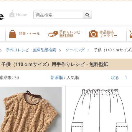
手作りレシピ・
作品投稿
特集・セール
無料型紙
ギャラリー
手作りレシピ・無料型紙検索
ソーイング
子供（110ｃｍサイズ
子供（110ｃｍサイズ）用手作りレシピ・無料型紙
索結果: 75
新着順
/ 人気順
戻る
1