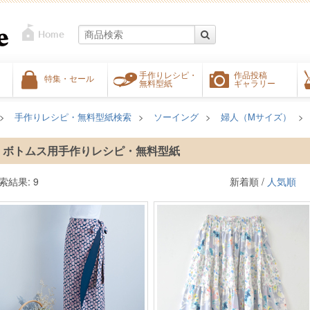
手作りレシピ・
作品投稿
特集・セール
無料型紙
ギャラリー
手作りレシピ・無料型紙検索
ソーイング
婦人（Mサイズ）
ボトムス用手作りレシピ・無料型紙
索結果: 9
新着順 /
人気順