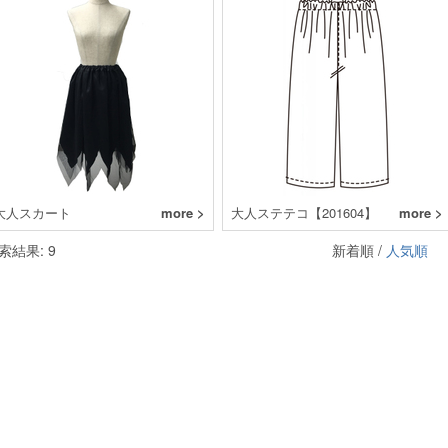
大人スカート
more >
大人ステテコ【201604】
more >
索結果: 9
新着順 /
人気順