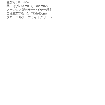
花びら(80cm×5)
葉っぱ(小35cm×1)(中40cm×2)
・ステンレス製カラーワイヤー#34
黄緑花芯(40cm)、花粉(40cm)
・フローラルテープライトグリーン