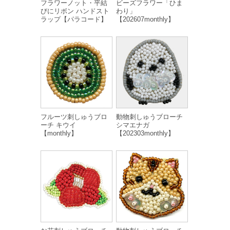
フラワーノット・平結
ビーズフラワー「ひま
びにリボン ハンドスト
わり」
ラップ【パラコード】
【202607monthly】
フルーツ刺しゅうブロ
動物刺しゅうブローチ
ーチ キウイ
シマエナガ
【monthly】
【202303monthly】