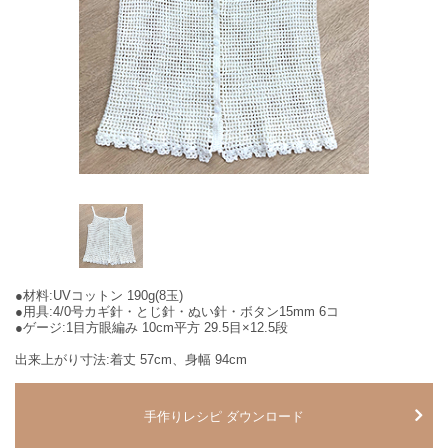
●材料:UVコットン 190g(8玉)
●用具:4/0号カギ針・とじ針・ぬい針・ボタン15mm 6コ
●ゲージ:1目方眼編み 10cm平方 29.5目×12.5段
出来上がり寸法:着丈 57cm、身幅 94cm
手作りレシピ ダウンロード