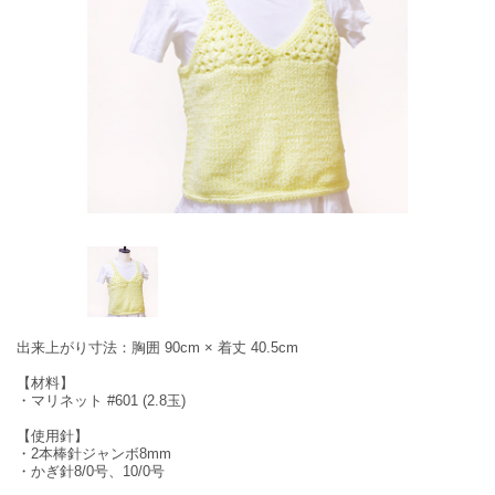
出来上がり寸法：胸囲 90cm × 着丈 40.5cm
【材料】
・マリネット #601 (2.8玉)
【使用針】
・2本棒針ジャンボ8mm
・かぎ針8/0号、10/0号