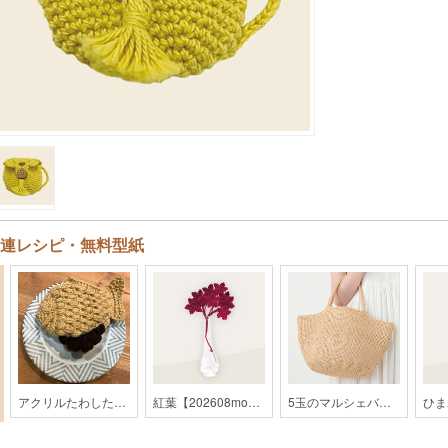
連レシピ・無料型紙
アクリルたわしたいやき【202309monthly】
紅葉【202608monthly】
5玉のマルシェバッグ【2019SS】