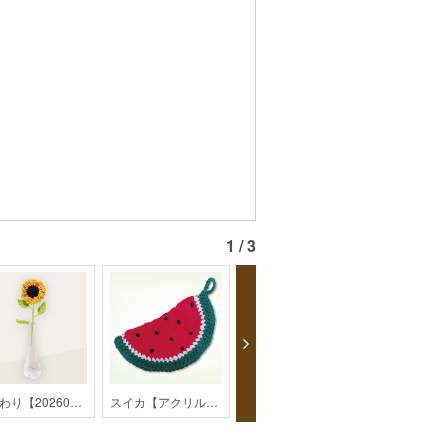
1 / 3
ひまわり【202607monthly】
スイカ【アクリルたわし】【monthly】