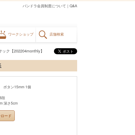
パンドラ会員制度について
｜
Q&A
ワークショップ
店舗検索
ク【202204monthly】
紙
g ボタン15mm 1個
8段
m 深さ5cm
ンロード