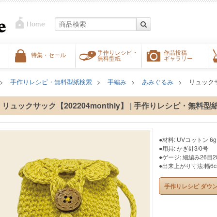
手作りレシピ・
作品投稿
特集・セール
無料型紙
ギャラリー
手作りレシピ・無料型紙検索
手編み
あみぐるみ
リュックサッ
リュックサック【202204monthly】 | 手作りレシピ・無料型
●材料: UVコットン 6
●用具: かぎ針3/0号
●ゲージ: 細編み26目2
●出来上がり寸法:幅6c
手作りレシピ ダウ