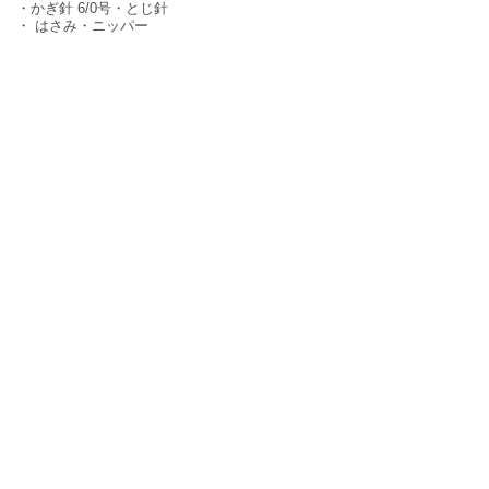
・かぎ針 6/0号・とじ針
・ はさみ・ニッパー