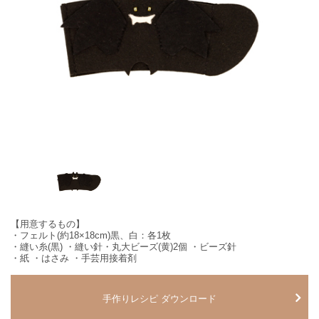
【用意するもの】
・フェルト(約18×18cm)黒、白：各1枚
・縫い糸(黒) ・縫い針・丸大ビーズ(黄)2個 ・ビーズ針
・紙 ・はさみ ・手芸用接着剤
手作りレシピ ダウンロード