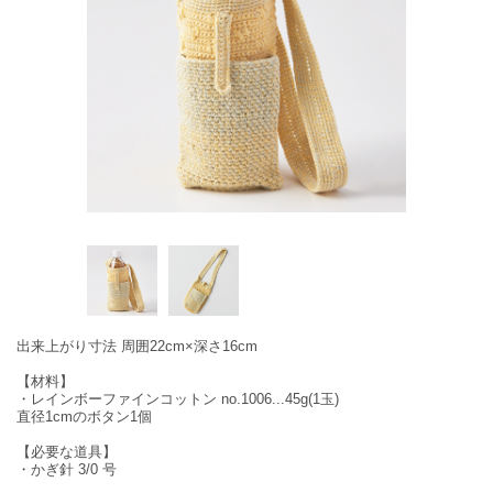
出来上がり寸法 周囲22cm×深さ16cm
【材料】
・レインボーファインコットン no.1006...45g(1玉)
直径1cmのボタン1個
【必要な道具】
・かぎ針 3/0 号