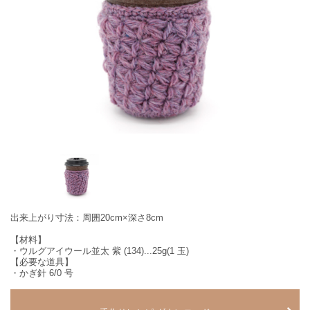
出来上がり寸法：周囲20cm×深さ8cm
【材料】
・ウルグアイウール並太 紫 (134)...25g(1 玉)
【必要な道具】
・かぎ針 6/0 号