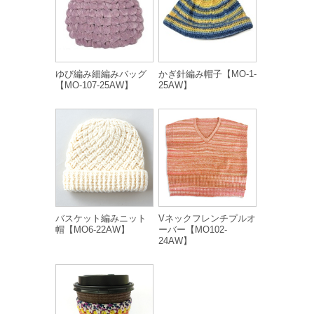
ゆび編み細編みバッグ
かぎ針編み帽子【MO-1-
【MO-107-25AW】
25AW】
バスケット編みニット
Vネックフレンチプルオ
帽【MO6-22AW】
ーバー【MO102-
24AW】