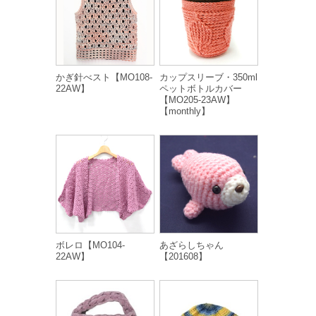
かぎ針べスト【MO108-
カップスリーブ・350ml
22AW】
ペットボトルカバー
【MO205-23AW】
【monthly】
ボレロ【MO104-
あざらしちゃん
22AW】
【201608】