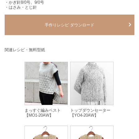
・かぎ針8/0号、9/0号
・はさみ・とじ針
手作りレシピ ダウンロード
関連レシピ・無料型紙
まっすぐ編みベスト
トップダウンセーター
【MO1-20AW】
【YO4-20AW】