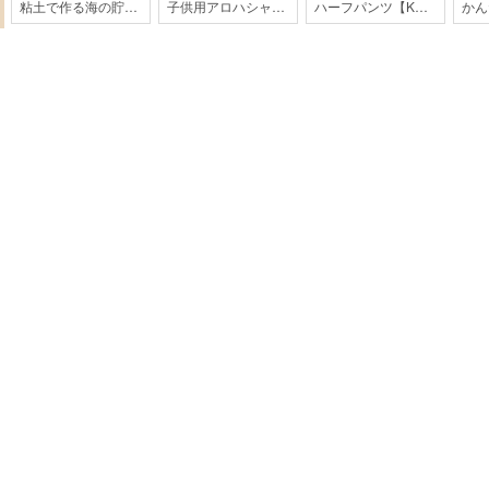
粘土で作る海の貯金箱
子供用アロハシャツ【HK2-2003】
ハーフパンツ【KH-32-2004】
かん