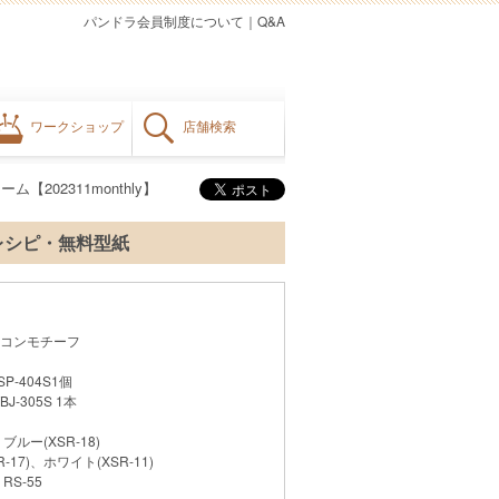
パンドラ会員制度について
｜
Q&A
ワークショップ
店舗検索
202311monthly】
りレシピ・無料型紙
コンモチーフ
‐404S1個
‐305S 1本
ブルー(XSR‐18)
7)、ホワイト(XSR‐11)
S‐55