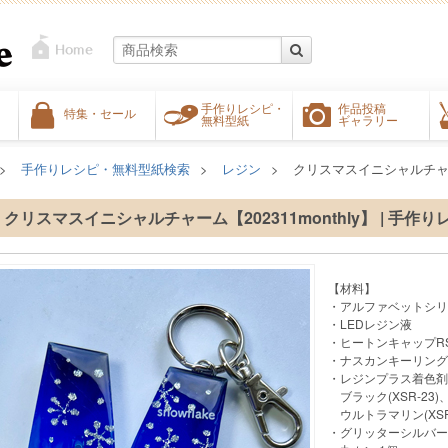
手作りレシピ・
作品投稿
特集・セール
無料型紙
ギャラリー
手作りレシピ・無料型紙検索
レジン
クリスマスイニシャルチャーム【
クリスマスイニシャルチャーム【202311monthly】 | 手作
【材料】
・アルファベットシリ
・LEDレジン液
・ヒートンキャップRSP
・ナスカンキーリングBJ
・レジンプラス着色剤
ブラック(XSR‐23)、
ウルトラマリン(XSR‐1
・グリッターシルバー R