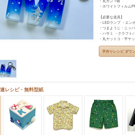
・丸カン 1個
・ホワイトフィルムPPF‐
【必要な道具】
・LEDランプ ・エン
・つまようじ・ニッパ
・ハサミ ・クラフト
・丸ヤットコ・平ヤッ
手作りレシピ ダウ
連レシピ・無料型紙