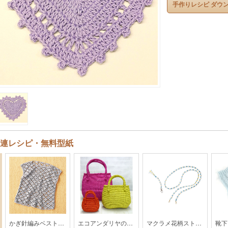
手作りレシピ ダウ
連レシピ・無料型紙
かぎ針編みベスト【MO1-24SS】
エコアンダリヤのバッグ【 SUN-16SS】
マクラメ花柄ストラップ【MO-104-25SS】
靴下