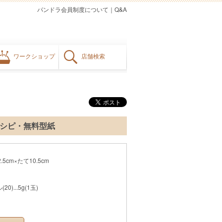
パンドラ会員制度について
｜
Q&A
ワークショップ
店舗検索
レシピ・無料型紙
cm×たて10.5cm
)...5g(1玉)