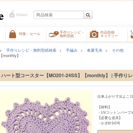
手作りレシピ・
作品投稿
特集・セール
無料型紙
ギャラリー
手作りレシピ・無料型紙検索
手編み
春夏毛糸
その他
monthly】
ハート型コースター【MO201-24SS】【monthly】 | 手作り
出来上がり寸法よこ12.5
【材料】
・UVコットンパープル(20
【必要な道具】
・かぎ針3/0号