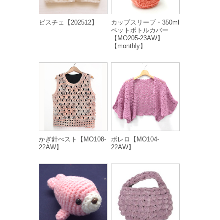
ビスチェ【202512】
カップスリーブ・350ml
ペットボトルカバー
【MO205-23AW】
【monthly】
かぎ針べスト【MO108-
ボレロ【MO104-
22AW】
22AW】