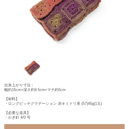
出来上がり寸法：
幅約15cm×深さ約9.5cm×マチ約5cm
【材料】
・ロングピッチグラデーション 赤キミドリ系 (57)45g(1玉)
【必要な道具】
・かぎ針 4/0 号