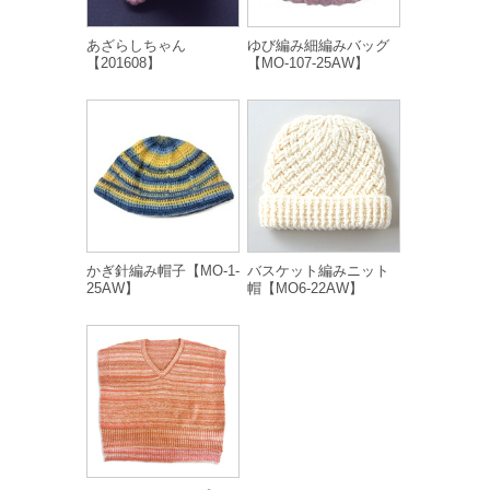
あざらしちゃん
ゆび編み細編みバッグ
【201608】
【MO-107-25AW】
かぎ針編み帽子【MO-1-
バスケット編みニット
25AW】
帽【MO6-22AW】